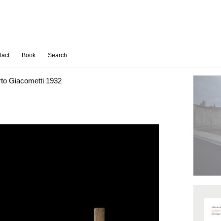
tact
Book
Search
rto Giacometti 1932